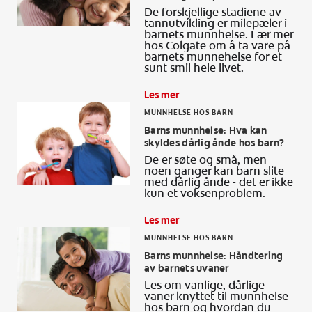
De forskjellige stadiene av
tannutvikling er milepæler i
barnets munnhelse. Lær mer
hos Colgate om å ta vare på
barnets munnehelse for et
sunt smil hele livet.
Les mer
MUNNHELSE HOS BARN
Barns munnhelse: Hva kan
skyldes dårlig ånde hos barn?
De er søte og små, men
noen ganger kan barn slite
med dårlig ånde - det er ikke
kun et voksenproblem.
Les mer
MUNNHELSE HOS BARN
Barns munnhelse: Håndtering
av barnets uvaner
Les om vanlige, dårlige
vaner knyttet til munnhelse
hos barn og hvordan du