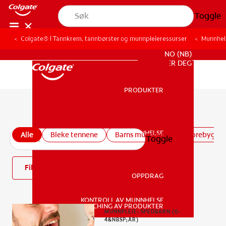
Toggle
Colgate® | Tannkrem, tannbørster og munnpleieressurser
Munnhel
FOR FAGFOLK
NO (NB)
REGISTRER DEG
PRODUKTER
PRODUKTER
Alle artikler om munnhelse
MUNNHELSE
Alle
Bleke tennene
Barns munnhelse
Forebygge h
Toggle
MUNNHELSE
Filter
OPPDRAG
KONTROLL AV MUNNHELSE
OPPDRAG
MATCHING AV PRODUKTER
MUNNPLEIE: SPEDBARN (0–
4&NBSP;ÅR)