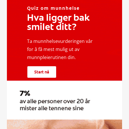
Quiz om munnhelse
Hva ligger bak
smilet ditt?
Ta munnhelsevurderingen vår
for å få mest mulig ut av
munnpleierutinen din.
Start nå