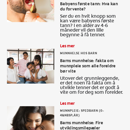
Babyens første tann: Hva kan
KONTROLL AV MUNNHELSE
du forvente?
MATCHING AV PRODUKTER
Ser du en hvit knopp som
kan være babyens første
tann? I en alder av 4-6
måneder vil den lille
begynne å få tenner.
FOR FAGFOLK
Les mer
NO (NB)
MUNNHELSE HOS BARN
Barns munnhelse: fakta om
munnpleie som alle foreldre
REGISTRER DEG
bør vite
Utover det grunnleggende,
er det noen få fakta om å
utvikle tenner det er godt å
vite om for deg som forelder.
Les mer
MUNNPLEIE: SPEDBARN (0–
4&NBSP;ÅR)
Barns munnhelse: Fire
utviklingsmilepæler