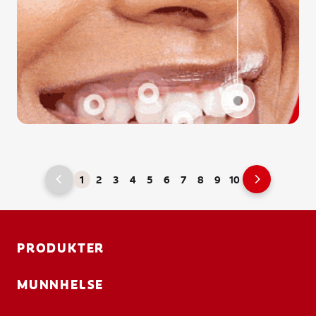
1
2
3
4
5
6
7
8
9
10
PRODUKTER
MUNNHELSE