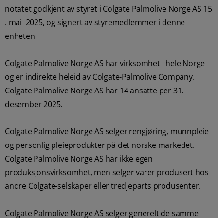
notatet godkjent av styret i Colgate Palmolive Norge AS 15
KONTROLL AV MUNNHELSE
. mai 2025, og signert av styremedlemmer i denne
MATCHING AV PRODUKTER
enheten.
Colgate Palmolive Norge AS har virksomhet i hele Norge
FOR FAGFOLK
og er indirekte heleid av Colgate-Palmolive Company.
NO (NB)
Colgate Palmolive Norge AS har 14 ansatte per 31.
desember 2025.
REGISTRER DEG
Colgate Palmolive Norge AS selger rengjøring, munnpleie
og personlig pleieprodukter på det norske markedet.
Colgate Palmolive Norge AS har ikke egen
produksjonsvirksomhet, men selger varer produsert hos
andre Colgate-selskaper eller tredjeparts produsenter.
Colgate Palmolive Norge AS selger generelt de samme