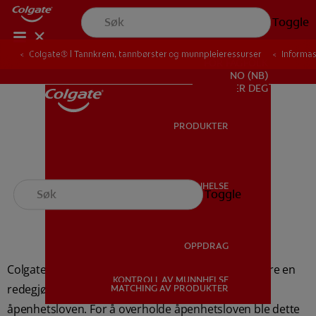
Toggle
Colgate® | Tannkrem, tannbørster og munnpleieressurser
Informa
FOR FAGFOLK
NO (NB)
REGISTRER DEG
PRODUKTER
PRODUKTER
MUNNHELSE
Toggle
MUNNHELSE
Åpenhetsloven
OPPDRAG
Colgate Palmolive Norge AS er pålagt å offentliggjøre en
KONTROLL AV MUNNHELSE
OPPDRAG
redegjørelse for aktsomhetsvurderingene etter
MATCHING AV PRODUKTER
åpenhetsloven. For å overholde åpenhetsloven ble dette