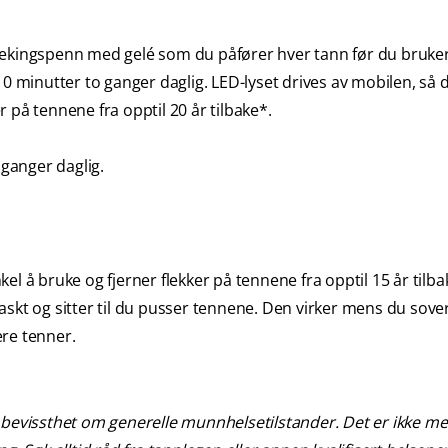
lekingspenn med gelé som du påfører hver tann før du bruke
0 minutter to ganger daglig. LED-lyset drives av mobilen, så 
er på tennene fra opptil 20 år tilbake*.
 ganger daglig.
l å bruke og fjerner flekker på tennene fra opptil 15 år tilba
skt og sitter til du pusser tennene. Den virker mens du sover
re tenner.
vissthet om generelle munnhelsetilstander. Det er ikke me