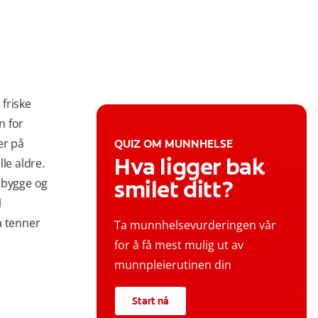
 friske
n for
er på
QUIZ OM MUNNHELSE
Hva ligger bak
le aldre.
smilet ditt?
ebygge og
l
 tenner
Ta munnhelsevurderingen vår
for å få mest mulig ut av
munnpleierutinen din
Start nå