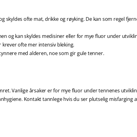
og skyldes ofte mat, drikke og røyking. De kan som regel fje
n og kan skyldes medisiner eller for mye fluor under utvikli
 krever ofte mer intensiv bleking.
tynnere med alderen, noe som gir gule tenner.
ret. Vanlige årsaker er for mye fluor under tennenes utviklin
annhygiene. Kontakt tannlege hvis du ser plutselig misfarging 