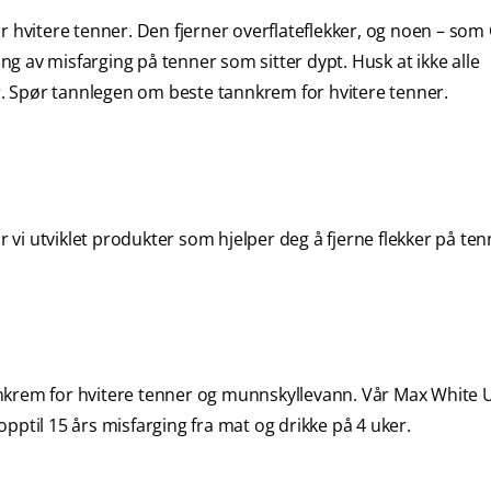
r hvitere tenner. Den fjerner overflateflekker, og noen – som
g av misfarging på tenner som sitter dypt. Husk at ikke alle
er. Spør tannlegen om beste tannkrem for hvitere tenner.
r vi utviklet produkter som hjelper deg å fjerne flekker på ten
nkrem for hvitere tenner og munnskyllevann. Vår Max White 
pptil 15 års misfarging fra mat og drikke på 4 uker.