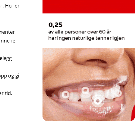
r. Her er
gmenter
tennene
belegg
opp og gi
r tid.