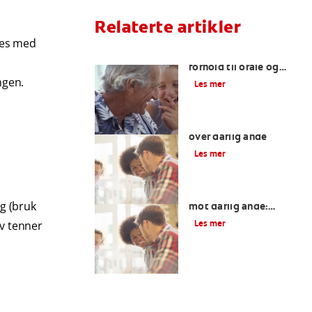
Relaterte artikler
rnes med
Dårlig ånde og dens
forhold til orale og
systemiske sykdommer
ngen.
Les mer
Hvordan få kontroll
over dårlig ånde
Les mer
Det beste munnvann
g (bruk
mot dårlig ånde:
Viktige ingredienser du
Les mer
av tenner
bør se etter