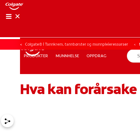
KONTROLL AV M
KONTROLL A
Colgate® | Tannkrem, tannbørster og munnpleieressurser
MUNNHELSE
OPPDRAG
PRODUKTER
PRODUKTER
MUNNHELSE
OPPDRAG
Hva kan forårsake 
FOR FAGFOLK
NO (NB)
REGISTRER DEG