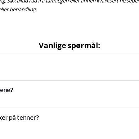
g. Søk alltid råd fra tannlegen eller annen kvalifisert helsepe
ller behandling.
Vanlige spørmål:
nene?
kker på tenner?