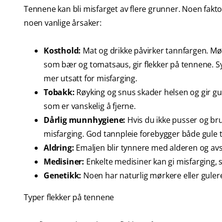
Tennene kan bli misfarget av flere grunner. Noen faktor
noen vanlige årsaker:
Kosthold:
Mat og drikke påvirker tannfargen. Mø
som bær og tomatsaus, gir flekker på tennene. Sy
mer utsatt for misfarging.
Tobakk:
Røyking og snus skader helsen og gir gule
som er vanskelig å fjerne.
Dårlig munnhygiene:
Hvis du ikke pusser og bru
misfarging. God tannpleie forebygger både gule
Aldring:
Emaljen blir tynnere med alderen og avsl
Medisiner:
Enkelte medisiner kan gi misfarging,
Genetikk:
Noen har naturlig mørkere eller guler
Typer flekker på tennene