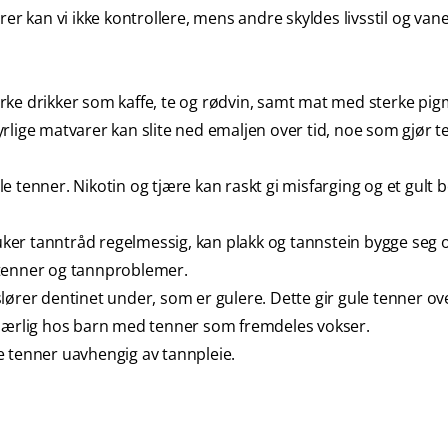
er kan vi ikke kontrollere, mens andre skyldes livsstil og vane
rke drikker som kaffe, te og rødvin, samt mat med sterke pi
rlige matvarer kan slite ned emaljen over tid, noe som gjør 
 tenner. Nikotin og tjære kan raskt gi misfarging og et gult 
ker tanntråd regelmessig, kan plakk og tannstein bygge seg 
 tenner og tannproblemer.
ører dentinet under, som er gulere. Dette gir gule tenner ove
 særlig hos barn med tenner som fremdeles vokser.
e tenner uavhengig av tannpleie.