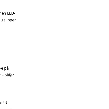
r en LED-
du slipper
ke på
 – påfør
nt å