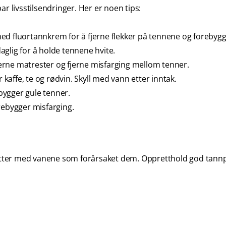
r livsstilsendringer. Her er noen tips:
ed fluortannkrem for å fjerne flekker på tennene og forebygg
glig for å holde tennene hvite.
erne matrester og fjerne misfarging mellom tenner.
kaffe, te og rødvin. Skyll med vann etter inntak.
bygger gule tenner.
rebygger misfarging.
tsetter med vanene som forårsaket dem. Oppretthold god tannp