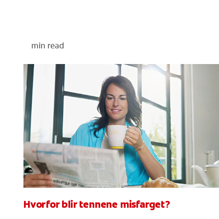
min read
Hvorfor blir tennene misfarget?