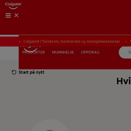
KONTROLL AV M
KONTROLL A
Colgate® | Tannkrem, tannbørster og munnpleieressurser
MUNNHELSE
OPPDRAG
PRODUKTER
PRODUKTER
MUNNHELSE
OPPDRAG
Start på nytt
Hvi
FOR FAGFOLK
NO (NB)
REGISTRER DEG