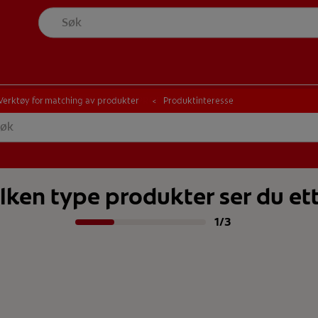
UNNHELSE
MATCHING AV PRODUKTER
V MUNNHELSE
MATCHING AV PRODUKTER
Verktøy for matching av produkter
Produktinteresse
lken type produkter ser du et
1/3