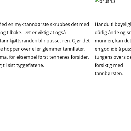
ed en myk tannbørste skrubbes det med
Har du tilbøyeligh
g tilbake. Det er viktig at også
dårlig ånde og s
tannkjøttsranden blir pusset ren. Gjør det
munnen, kan de
ke hopper over eller glemmer tannflater.
en god idé å pus
jema, for eksempel først tennenes forsider,
tungens oversid
til sist tyggeflatene.
forsiktig med
tannbørsten.