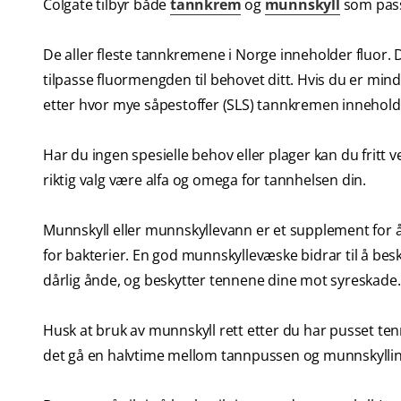
Colgate tilbyr både
tannkrem
og
munnskyll
som passe
De aller fleste tannkremene i Norge inneholder fluor.
tilpasse fluormengden til behovet ditt. Hvis du er mi
etter hvor mye såpestoffer (SLS) tannkremen innehold
Har du ingen spesielle behov eller plager kan du fritt
riktig valg være alfa og omega for tannhelsen din.
Munnskyll eller munnskyllevann er et supplement for
for bakterier. En god munnskyllevæske bidrar til å be
dårlig ånde, og beskytter tennene dine mot syreskade.
Husk at bruk av munnskyll rett etter du har pusset tenn
det gå en halvtime mellom tannpussen og munnskyllinge