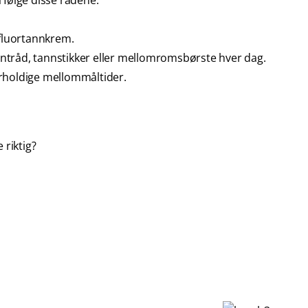
 følge disse rådene:
fluortannkrem.
åd, tannstikker eller mellomromsbørste hver dag.
rholdige mellommåltider.
 riktig?