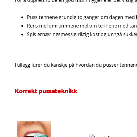
For å opprettholde en god munnhygiene er det viktig å
Puss tennene grundig to ganger om dagen med 
Rens mellomrommene mellom tennene med tanntr
Spis ernæringsmessig riktig kost og unngå sukke
I tillegg lurer du kanskje på hvordan du pusser tennene
Korrekt pusseteknikk