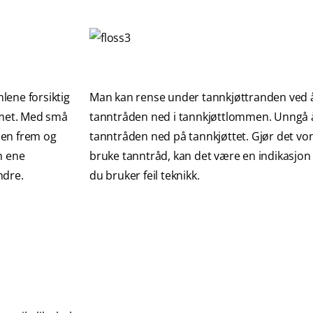
lene forsiktig
Man kan rense under tannkjøttranden ved å
met. Med små
tanntråden ned i tannkjøttlommen. Unngå 
den frem og
tanntråden ned på tannkjøttet. Gjør det vo
n ene
bruke tanntråd, kan det være en indikasjon
ndre.
du bruker feil teknikk.