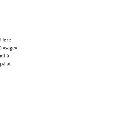
 føre
å «sage»
ndt å
 på at