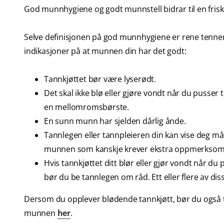
God munnhygiene og godt munnstell bidrar til en fri
Selve definisjonen på god munnhygiene er rene tenner 
indikasjoner på at munnen din har det godt:
Tannkjøttet bør være lyserødt.
Det skal ikke blø eller gjøre vondt når du pusse
en mellomromsbørste.
En sunn munn har sjelden dårlig ånde.
Tannlegen eller tannpleieren din kan vise deg m
munnen som kanskje krever ekstra oppmerksomhe
Hvis tannkjøttet ditt blør eller gjør vondt når du 
bør du be tannlegen om råd. Ett eller flere av 
Dersom du opplever blødende tannkjøtt, bør du også 
munnen
her
.