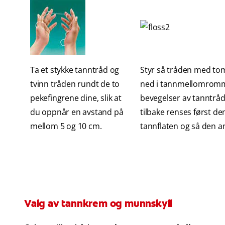
Ta et stykke tanntråd og
Styr så tråden med tom
tvinn tråden rundt de to
ned i tannmellomrom
pekefingrene dine, slik at
bevegelser av tanntrå
du oppnår en avstand på
tilbake renses først de
mellom 5 og 10 cm.
tannflaten og så den a
Valg av tannkrem og munnskyll