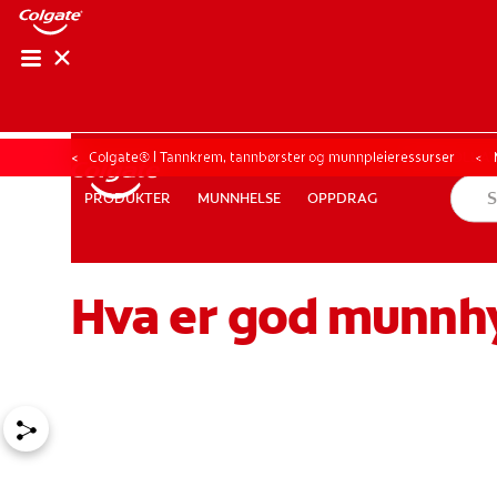
KONTROLL AV M
KONTROLL A
Colgate® | Tannkrem, tannbørster og munnpleieressurser
MUNNHELSE
OPPDRAG
PRODUKTER
PRODUKTER
MUNNHELSE
OPPDRAG
Hva er god munnh
FOR FAGFOLK
NO (NB)
REGISTRER DEG