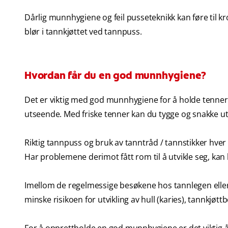
Dårlig munnhygiene og feil pusseteknikk kan føre til kro
blør i tannkjøttet ved tannpuss.
Hvordan får du en god munnhygiene?
Det er viktig med god munnhygiene for å holde tenner og
utseende. Med friske tenner kan du tygge og snakke ute
Riktig tannpuss og bruk av tanntråd / tannstikker hve
Har problemene derimot fått rom til å utvikle seg, kan b
Imellom de regelmessige besøkene hos tannlegen eller t
minske risikoen for utvikling av hull (karies), tannkjø