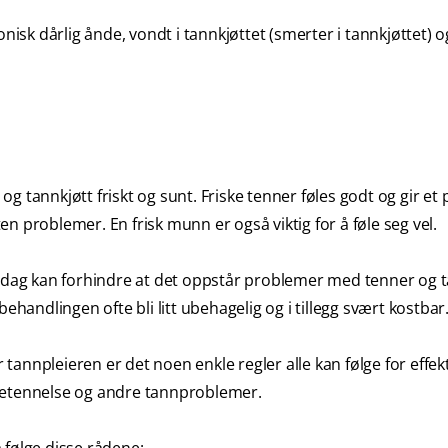
nisk dårlig ånde, vondt i tannkjøttet (smerter i tannkjøttet) o
 tannkjøtt friskt og sunt. Friske tenner føles godt og gir et 
n problemer. En frisk munn er også viktig for å føle seg vel.
r dag kan forhindre at det oppstår problemer med tenner og t
ehandlingen ofte bli litt ubehagelig og i tillegg svært kostbar
annpleieren er det noen enkle regler alle kan følge for effekt
ttbetennelse og andre tannproblemer.