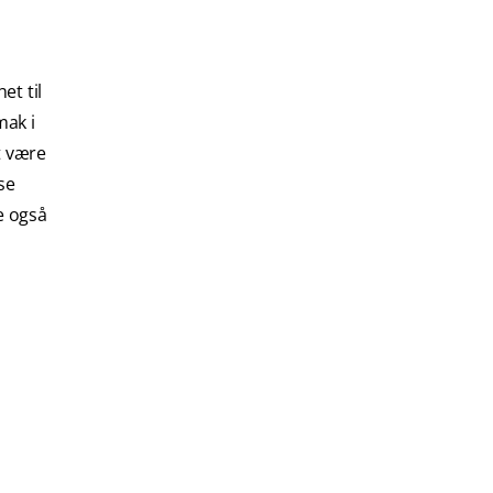
et til
mak i
t være
se
e også