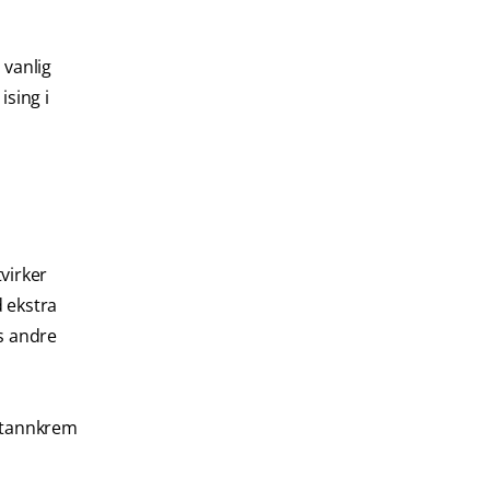
 vanlig
ising i
virker
 ekstra
s andre
i tannkrem