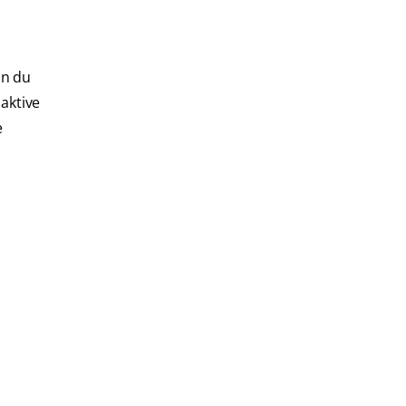
an du
aktive
e