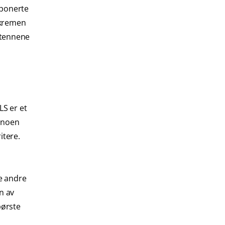
sponerte
nnkremen
i tennene
LS er et
n noen
itere.
le andre
n av
børste