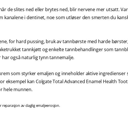
r de slites ned eller brytes ned, blir nervene mer utsatt. Var
om kanalene i dentinet, noe som utløser den smerten du kans
nnene, for hard pussing, bruk av tannbørste med harde børste
baketrukket tannkjøtt og enkelte tannbehandlinger som tannbl
r har også naturlig tynn tannemalje.
nkrem som styrker emaljen og inneholder aktive ingredienser
 For eksempel kan Colgate Total Advanced Enamel Health Too
 for hele munnen.
r reparasjon av daglig emaljeerosjon.