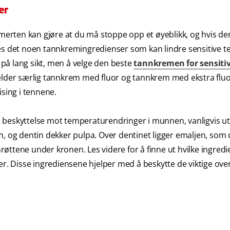
er
smerten kan gjøre at du må stoppe opp et øyeblikk, og hvis de
es det noen tannkremingredienser som kan lindre sensitive t
på lang sikt, men å velge den beste
tannkremen for sensiti
jelder særlig tannkrem med fluor og tannkrem med ekstra flu
ising i tennene.
gen beskyttelse mot temperaturendringer i munnen, vanligvis ut
m, og dentin dekker pulpa. Over dentinet ligger emaljen, som
øttene under kronen. Les videre for å finne ut hvilke ingred
er. Disse ingrediensene hjelper med å beskytte de viktige ove