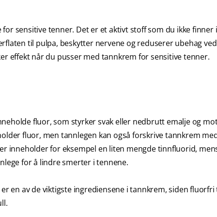
r sensitive tenner. Det er et aktivt stoff som du ikke finner i
flaten til pulpa, beskytter nervene og reduserer ubehag ved 
ker effekt når du pusser med tannkrem for sensitive tenner.
neholde fluor, som styrker svak eller nedbrutt emalje og mot
eholder fluor, men tannlegen kan også forskrive tannkrem med
ter inneholder for eksempel en liten mengde tinnfluorid, men
nlege for å lindre smerter i tennene.
 er en av de viktigste ingrediensene i tannkrem, siden fluorfr
ll.