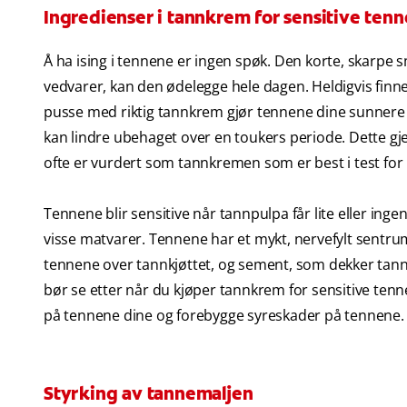
Ingredienser i tannkrem for sensitive tenn
Å ha ising i tennene er ingen spøk. Den korte, skarpe 
vedvarer, kan den ødelegge hele dagen. Heldigvis finn
pusse med riktig tannkrem gjør tennene dine sunnere 
kan lindre ubehaget over en toukers periode. Dette g
ofte er vurdert som tannkremen som er best i test for 
Tennene blir sensitive når tannpulpa får lite eller in
visse matvarer. Tennene har et mykt, nervefylt sentru
tennene over tannkjøttet, og sement, som dekker tannr
bør se etter når du kjøper tannkrem for sensitive tenn
på tennene dine og forebygge syreskader på tennene.
Styrking av tannemaljen