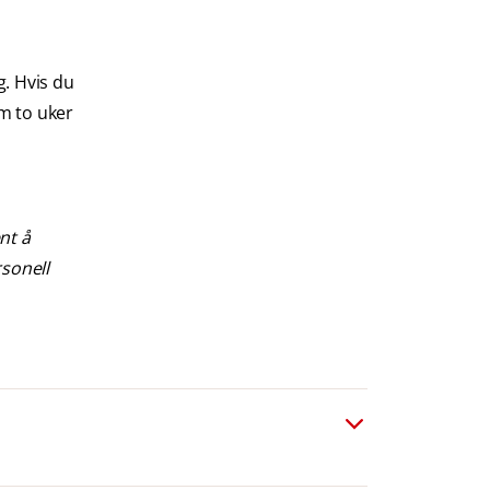
g. Hvis du
om to uker
nt å
rsonell