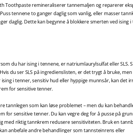
ngth Toothpaste remineraliserer tannemaljen og reparerer ek
nn. Puss tennene to ganger daglig som vanlig, eller masser ta
anger daglig. Dette kan begynne å blokkere smerten ved ising 
m du har ising i tennene, er natriumlaurylsulfat eller SLS. S
Hvis du ser SLS på ingredienslisten, er det trygt å bruke, me
 ising i tenner, sensitiv hud eller hyppige munnsår, kan det irr
rem for sensitive tenner.
det bare tannlegen som kan løse problemet – men du kan behand
for sensitive tenner. Du kan vegre deg for å pusse på grun
lig med riktig tannkrem redusere sensitiviteten. Bruk en tann
an anbefale andre behandlinger som tannsteinrens eller