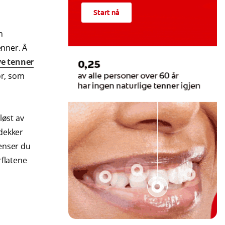
Start nå
n
enner. Å
ve tenner
or, som
løst av
 dekker
ienser du
rflatene