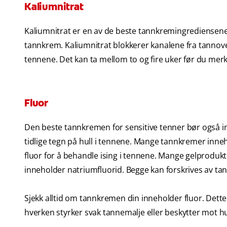
Kaliumnitrat
Kaliumnitrat er en av de beste tannkremingrediensene fo
tannkrem. Kaliumnitrat blokkerer kanalene fra tannover
tennene. Det kan ta mellom to og fire uker før du mer
Fluor
Den beste tannkremen for sensitive tenner bør også in
tidlige tegn på hull i tennene. Mange tannkremer inn
fluor for å behandle ising i tennene. Mange gelproduk
inneholder natriumfluorid. Begge kan forskrives av tan
Sjekk alltid om tannkremen din inneholder fluor. Dette
hverken styrker svak tannemalje eller beskytter mot hu