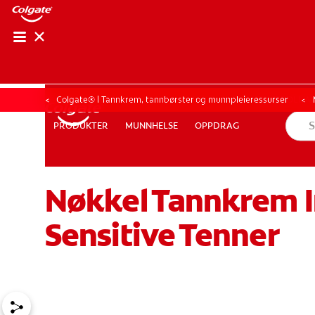
KONTROLL AV M
KONTROLL A
Colgate® | Tannkrem, tannbørster og munnpleieressurser
MUNNHELSE
OPPDRAG
PRODUKTER
PRODUKTER
MUNNHELSE
OPPDRAG
Nøkkel Tannkrem In
FOR FAGFOLK
NO (NB)
REGISTRER DEG
Sensitive Tenner