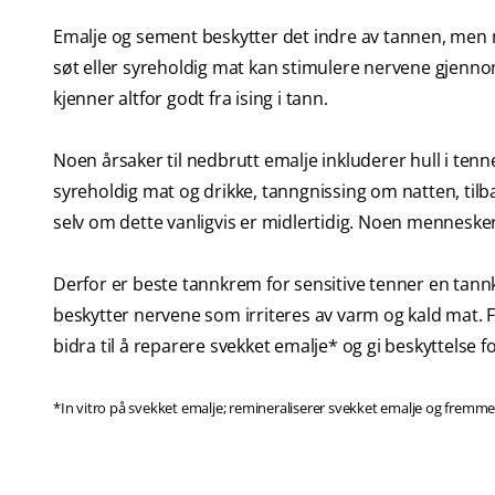
Emalje og sement beskytter det indre av tannen, men nå
søt eller syreholdig mat kan stimulere nervene gjenn
kjenner altfor godt fra ising i tann.
Noen årsaker til nedbrutt emalje inkluderer hull i te
syreholdig mat og drikke, tanngnissing om natten, til
selv om dette vanligvis er midlertidig. Noen menneske
Derfor er beste tannkrem for sensitive tenner en tan
beskytter nervene som irriteres av varm og kald mat.
bidra til å reparere svekket emalje* og gi beskyttelse
*In vitro på svekket emalje; remineraliserer svekket emalje og fremme