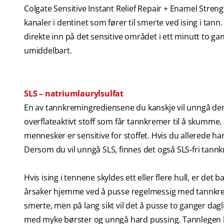
Colgate Sensitive Instant Relief Repair + Enamel Stre
kanaler i dentinet som fører til smerte ved ising i ta
direkte inn på det sensitive området i ett minutt to g
umiddelbart.
SLS – natriumlaurylsulfat
En av tannkremingrediensene du kanskje vil unngå derso
overflateaktivt stoff som får tannkremer til å skumme. 
mennesker er sensitive for stoffet. Hvis du allerede har
Dersom du vil unngå SLS, finnes det også SLS‑fri tannk
Hvis ising i tennene skyldes ett eller flere hull, er 
årsaker hjemme ved å pusse regelmessig med tannkrem 
smerte, men på lang sikt vil det å pusse to ganger dag
med myke børster og unngå hard pussing. Tannlegen k