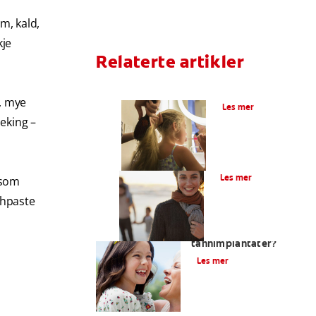
m, kald,
kje
Relaterte artikler
Hva er fluor?
r, mye
Les mer
eking –
Hva er karies?
Les mer
 som
thpaste
Hva er
tannimplantater?
Les mer