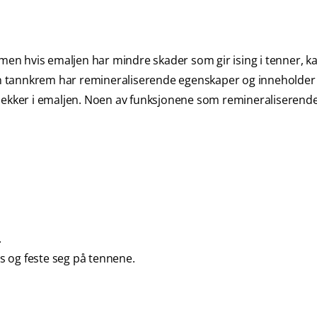
 men hvis emaljen har mindre skader som gir ising i tenner, k
 tannkrem har remineraliserende egenskaper og inneholder 
flekker i emaljen. Noen av funksjonene som remineraliserend
.
 og feste seg på tennene.