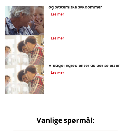
Dårlig ånde og dens forhold til orale
og systemiske sykdommer
Les mer
Hvordan få kontroll over dårlig ånde
Les mer
Det beste munnvann mot dårlig ånde:
Viktige ingredienser du bør se etter
Les mer
Vanlige spørmål: