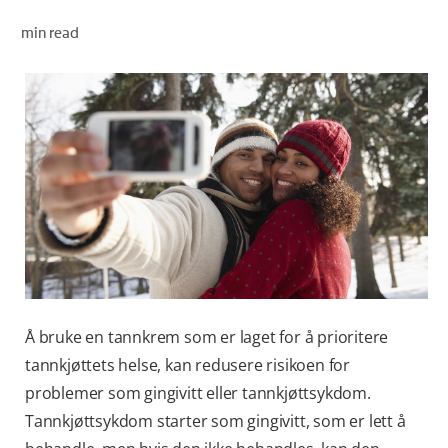
KONTROLL AV MUNNHELSE
min read
MATCHING AV PRODUKTER
FOR FAGFOLK
NO (NB)
REGISTRER DEG
Å bruke en tannkrem som er laget for å prioritere
tannkjøttets helse, kan redusere risikoen for
problemer som gingivitt eller tannkjøttsykdom.
Tannkjøttsykdom starter som gingivitt, som er lett å