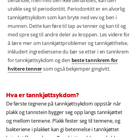
behandle, men hvis den ikke behandles, kan den
utvikle seg til periodontitt. Periodontitt er en alvorlig
tannkjøttsykdom som kan bryte ned vev og ben i
munnen. Dette kan føre til tap av tenner og kan til og
med spre seg til andre deler av kroppen. Les videre for
å lære mer om tannkjøttproblemer og tannkjøtthelse,
inkludert ingrediensene du bør se etter i en tannkrem
for tannkjøttsykdom og den
beste tannkrem for
hvitere tenner
som også bekjemper gingivitt.
Hva er tannkjøttsykdom?
De første tegnene på tannkjøttsykdom oppstår når
plakk og tannstein bygger seg opp langs tannkjøttet
og mellom tennene. Plakk fester seg til tennene, og
bakteriene i plakket kan gi betennelse i tannkjøttet