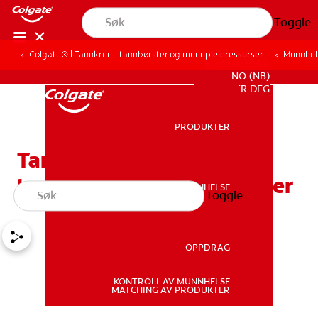
Toggle
Colgate® | Tannkrem, tannbørster og munnpleieressurser
Munnhel
FOR FAGFOLK
NO (NB)
REGISTRER DEG
PRODUKTER
PRODUKTER
Tannkrem for sunt
tannkjøtt og hvitere tenner
MUNNHELSE
Toggle
MUNNHELSE
OPPDRAG
KONTROLL AV MUNNHELSE
OPPDRAG
MATCHING AV PRODUKTER