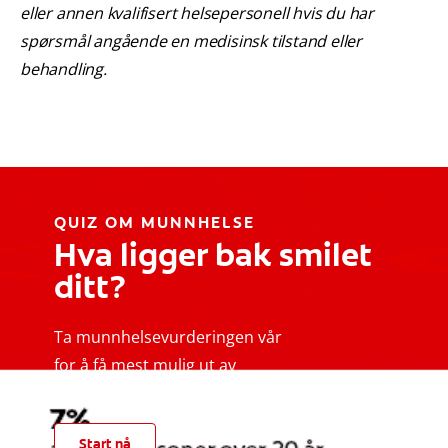
eller annen kvalifisert helsepersonell hvis du har
spørsmål angående en medisinsk tilstand eller
behandling.
QUIZ OM MUNNHELSE
Hva ligger bak smilet
ditt?
Ta munnhelsevurderingen vår
for å få mest mulig ut av
munnpleierutinen din
Start nå