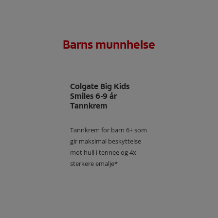
Barns munnhelse
Colgate Big Kids
Smiles 6-9 år
Tannkrem
Tannkrem for barn 6+ som
gir maksimal beskyttelse
mot hull i tennee og 4x
sterkere emalje*