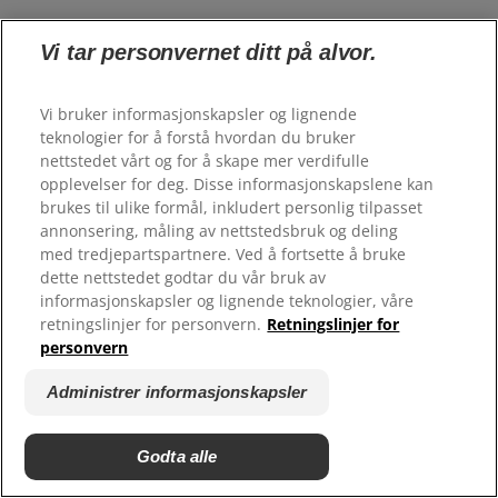
Vi tar personvernet ditt på alvor.
Bekjempe hull i tennene
Vi bruker informasjonskapsler og lignende
teknologier for å forstå hvordan du bruker
nettstedet vårt og for å skape mer verdifulle
opplevelser for deg. Disse informasjonskapslene kan
brukes til ulike formål, inkludert personlig tilpasset
annonsering, måling av nettstedsbruk og deling
med tredjepartspartnere. Ved å fortsette å bruke
dette nettstedet godtar du vår bruk av
informasjonskapsler og lignende teknologier, våre
retningslinjer for personvern.
Retningslinjer for
personvern
Administrer informasjonskapsler
Colgate Karies Kontroll
Tannkrem
Godta alle
Tannkremen gir tennene den