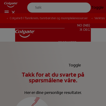
Toggle
Colgate® | Tannkrem, tannbørster og munnpleieressurser
Verktøy 
FOR FAGFOLK
NO (NB)
REGISTRER DEG
PRODUKTER
PRODUKTER
MUNNHELSE
Toggle
MUNNHELSE
Takk for at du svarte på
spørsmålene våre.
OPPDRAG
Her er dine personlige resultater.
KONTROLL AV MUNNHELSE
OPPDRAG
MATCHING AV PRODUKTER