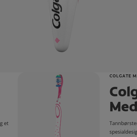
COLGATE M
Col
Med
g et
Tannbørsten
spesialdesig