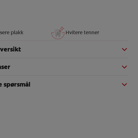
sere plakk
Hvitere tenner
versikt
nser
te spørsmål