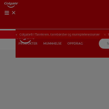
KONTROLL AV M
KONTROLL A
Colgate® | Tannkrem, tannbørster og munnpleieressurser
MUNNHELSE
OPPDRAG
PRODUKTER
PRODUKTER
MUNNHELSE
OPPDRAG
FOR FAGFOLK
NO (NB)
REGISTRER DEG