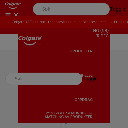
Toggle
Colgate® | Tannkrem, tannbørster og munnpleieressurser
Produkt
FOR FAGFOLK
NO (NB)
REGISTRER DEG
PRODUKTER
PRODUKTER
MUNNHELSE
Toggle
MUNNHELSE
OPPDRAG
KONTROLL AV MUNNHELSE
OPPDRAG
MATCHING AV PRODUKTER