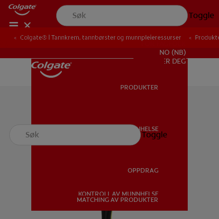
Toggle
Colgate® | Tannkrem, tannbørster og munnpleieressurser
Produkt
FOR FAGFOLK
NO (NB)
REGISTRER DEG
PRODUKTER
PRODUKTER
MUNNHELSE
Toggle
MUNNHELSE
OPPDRAG
KONTROLL AV MUNNHELSE
OPPDRAG
MATCHING AV PRODUKTER