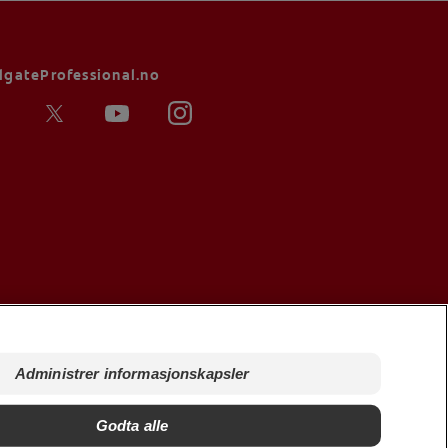
lgateProfessional.no
kår for salg
Administrer informasjonskapsler
ministrer informasjonskapsler
ke selg personopplysningene mine
Godta alle