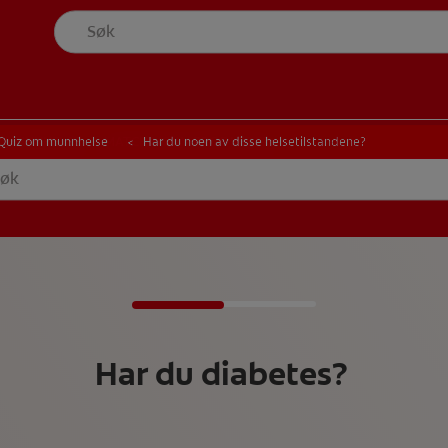
UNNHELSE
MATCHING AV PRODUKTER
V MUNNHELSE
MATCHING AV PRODUKTER
Quiz om munnhelse
Har du noen av disse helsetilstandene?
Har du diabetes?