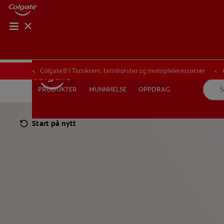
KONTROLL AV M
KONTROLL A
Colgate® | Tannkrem, tannbørster og munnpleieressurser
MUNNHELSE
OPPDRAG
PRODUKTER
PRODUKTER
MUNNHELSE
OPPDRAG
Start på nytt
FOR FAGFOLK
NO (NB)
REGISTRER DEG