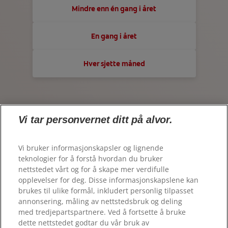
REGISTRER DEG
Mindre enn én gang i året
KONTROLL AV MUNNHELSE
KONTAKT OSS
MATCHING AV PRODUKTER
En gang i året
NO (NB)
ÅPENHETSLOVEN
Hver sjette måned
FOR FAGFOLK
ColgateProfessional.no
NO (NB)
REGISTRER DEG
Vi tar personvernet ditt på alvor.
Vi bruker informasjonskapsler og lignende
teknologier for å forstå hvordan du bruker
nettstedet vårt og for å skape mer verdifulle
opplevelser for deg. Disse informasjonskapslene kan
brukes til ulike formål, inkludert personlig tilpasset
annonsering, måling av nettstedsbruk og deling
© 2026 Colgate-Palmolive Company. Alle rettigheter
med tredjepartspartnere. Ved å fortsette å bruke
forbeholdt.
dette nettstedet godtar du vår bruk av