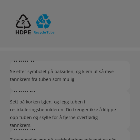
Trinn 1:
Se etter symbolet på baksiden, og klem ut så mye
tannkrem fra tuben som mulig.
Trinn 2:
Sett på korken igjen, og legg tuben i
resirkuleringsbeholderen. Du trenger ikke å klippe
opp tuben og skylle for å fjerne overflødig
tannkrem.
Trinn 3:
Tuben males opp på resirkuleringsanlegget og går