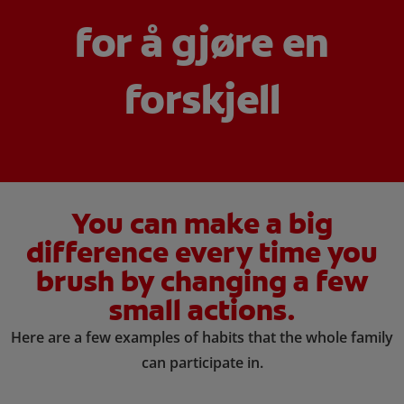
for å gjøre en
KONTROLL AV MUNNHELSE
MATCHING AV PRODUKTER
forskjell
FOR FAGFOLK
NO (NB)
REGISTRER DEG
You can make a big
difference every time you
brush by changing a few
small actions.
Here are a few examples of habits that the whole family
can participate in.