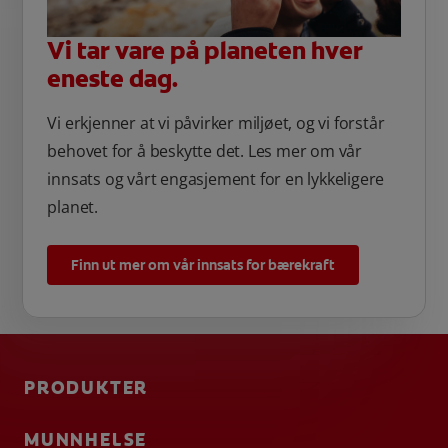
Vi tar vare på planeten hver
eneste dag.
Vi erkjenner at vi påvirker miljøet, og vi forstår
behovet for å beskytte det. Les mer om vår
innsats og vårt engasjement for en lykkeligere
planet.
Finn ut mer om vår innsats for bærekraft
PRODUKTER
MUNNHELSE