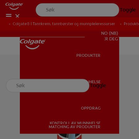
Toggle
Colgate® | Tannkrem, tannbørster og munnpleieressurser
Produkt
FOR FAGFOLK
NO (NB)
REGISTRER DEG
PRODUKTER
PRODUKTER
MUNNHELSE
Toggle
MUNNHELSE
OPPDRAG
KONTROLL AV MUNNHELSE
OPPDRAG
MATCHING AV PRODUKTER