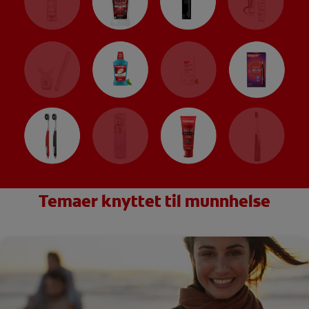
Temaer knyttet til munnhelse