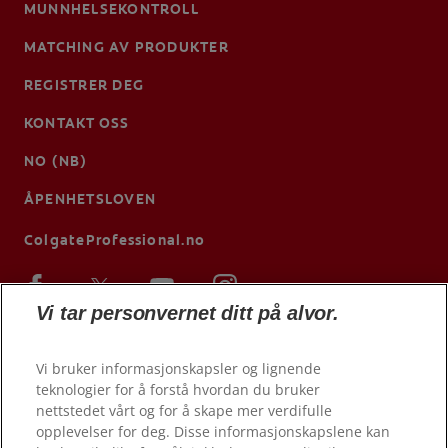
MUNNHELSEKONTROLL
MATCHING AV PRODUKTER
REGISTRER DEG
KONTAKT OSS
NO (NB)
ÅPENHETSLOVEN
ColgateProfessional.no
Vi tar personvernet ditt på alvor.
Vi bruker informasjonskapsler og lignende
teknologier for å forstå hvordan du bruker
nettstedet vårt og for å skape mer verdifulle
opplevelser for deg. Disse informasjonskapslene kan